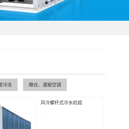
套冷冻
粮仓、酒窖空调
风冷螺杆式冷水机组
…